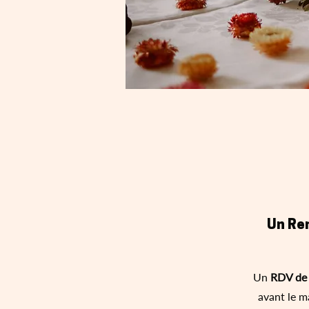
Un Re
Un
RDV de
avant le m