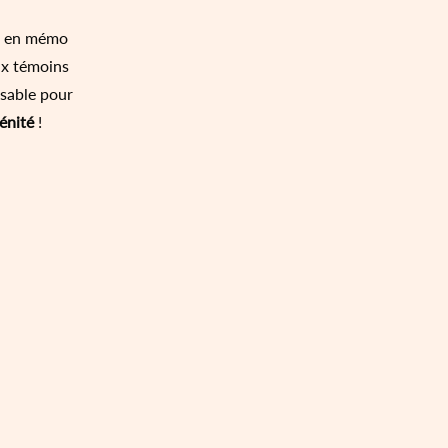
er en mémo
ux témoins
nsable pour
énité
!