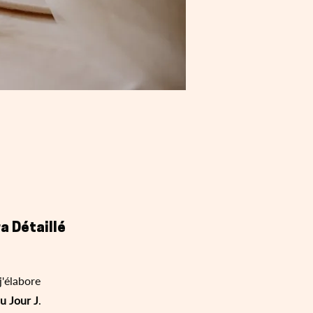
a Détaillé
j'élabore
u Jour J
.