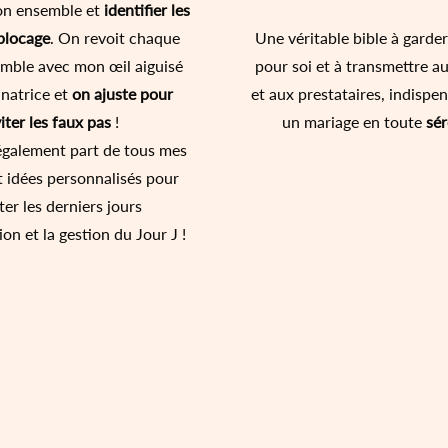
ion ensemble et
identifier les
blocage
. On revoit chaque
Une véritable bible à gard
emble avec mon œil aiguisé
pour soi et à transmettre a
natrice et
on ajuste pour
et aux prestataires, indispe
iter les faux pas
!
un mariage en toute
sér
 également part de tous mes
t idées personnalisés pour
iter les derniers jours
ion et la gestion du Jour J !