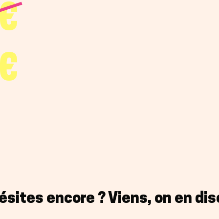
€
€
ésites encore ? Viens, on en dis