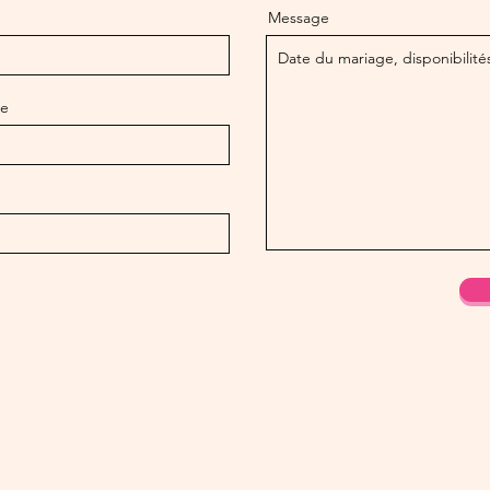
Message
le