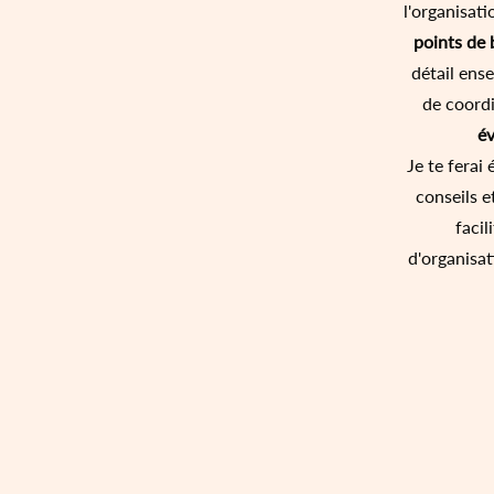
l'organisat
points de 
détail ens
de coordi
év
Je te ferai
conseils e
facil
d'organisat