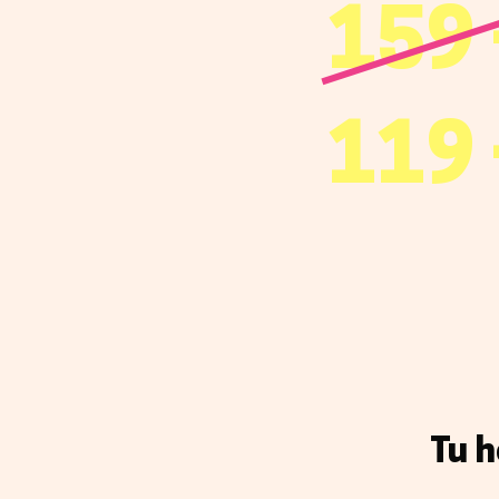
159 
119 
Tu h